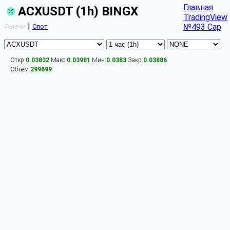
Главная
ACXUSDT (1h) BINGX
TradingView
|
№493 Cap
Фьючи
Спот
Откр:
0.03832
Макс:
0.03981
Мин:
0.0383
Закр:
0.03886
Объём:
299699