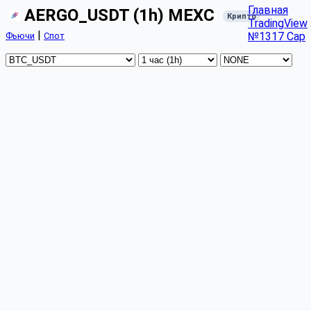
Главная
AERGO_USDT (1h) MEXC
Крипто
TradingView
|
№1317 Cap
Фьючи
Спот