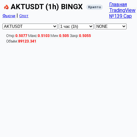
Главная
AKTUSDT (1h) BINGX
Крипто
TradingView
|
№139 Cap
Фьючи
Спот
Откр:
0.5077
Макс:
0.5103
Мин:
0.505
Закр:
0.5055
Объём:
89123.341