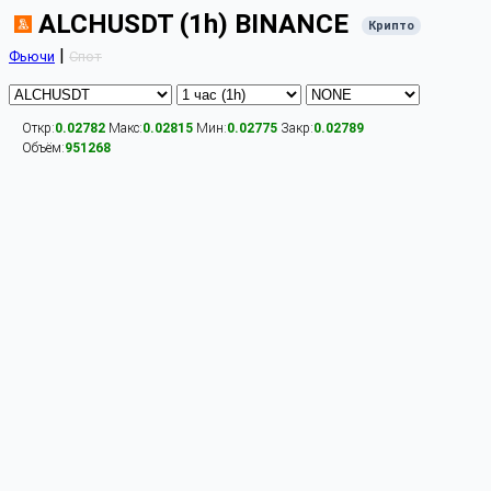
ALCHUSDT (1h) BINANCE
Крипто
|
Фьючи
Спот
Откр:
0.02782
Макс:
0.02815
Мин:
0.02775
Закр:
0.02789
Объём:
951268