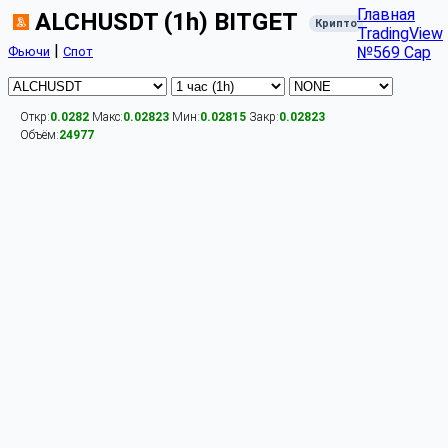
Главная
ALCHUSDT (1h) BITGET
Крипто
TradingView
|
№569 Cap
Фьючи
Спот
Откр:
0.0282
Макс:
0.02823
Мин:
0.02815
Закр:
0.02823
Объём:
24977