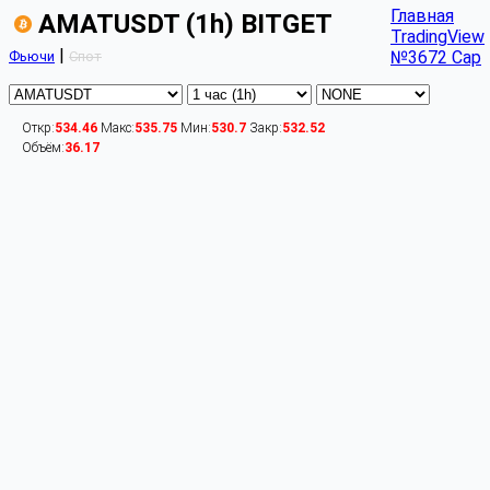
Главная
AMATUSDT (1h) BITGET
TradingView
|
№3672 Cap
Фьючи
Спот
Откр:
534.46
Макс:
535.75
Мин:
530.7
Закр:
532.52
Объём:
36.17