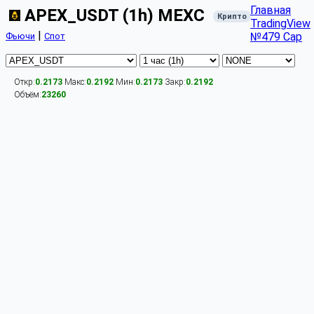
Главная
APEX_USDT (1h) MEXC
Крипто
TradingView
|
№479 Cap
Фьючи
Спот
Откр:
0.2173
Макс:
0.2192
Мин:
0.2173
Закр:
0.2192
Объём:
23260