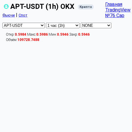
Главная
APT-USDT (1h) OKX
Крипто
TradingView
|
№76 Cap
Фьючи
Спот
Откр:
0.5984
Макс:
0.5986
Мин:
0.5946
Закр:
0.5946
Объём:
109728.7488