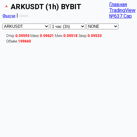
Главная
ARKUSDT (1h) BYBIT
TradingView
|
№637 Cap
Фьючи
Спот
Откр:
0.09593
Макс:
0.09621
Мин:
0.09518
Закр:
0.09533
Объём:
199640