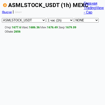
Главная
ASMLSTOCK_USDT (1h) MEXC
TradingView
|
- Cap
Фьючи
Спот
Откр:
1677.6
Макс:
1686.36
Мин:
1676.49
Закр:
1679.09
Объём:
2656