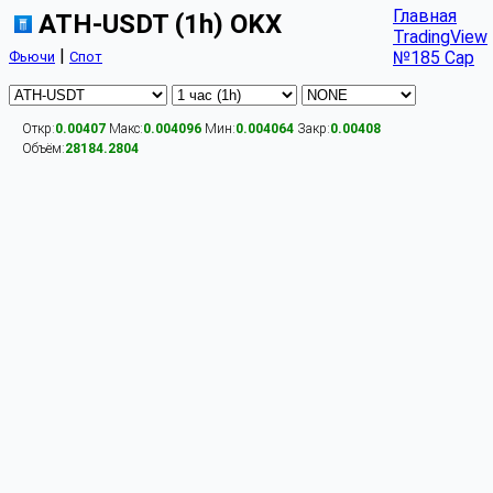
Главная
ATH-USDT (1h) OKX
TradingView
|
№185 Cap
Фьючи
Спот
Откр:
0.00407
Макс:
0.004096
Мин:
0.004064
Закр:
0.00408
Объём:
28184.2804