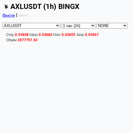
AXLUSDT (1h) BINGX
|
Фьючи
Спот
Откр:
0.03658
Макс:
0.03682
Мин:
0.03655
Закр:
0.03657
Объём:
2577757.63