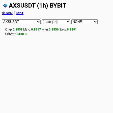
AXSUSDT (1h) BYBIT
|
Фьючи
Спот
Откр:
0.8858
Макс:
0.8917
Мин:
0.8856
Закр:
0.8891
Объём:
18438.3