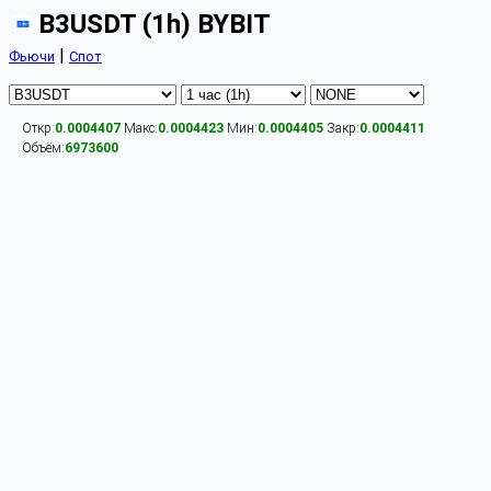
B3USDT (1h) BYBIT
|
Фьючи
Спот
Откр:
0.0004407
Макс:
0.0004423
Мин:
0.0004405
Закр:
0.0004411
Объём:
6973600