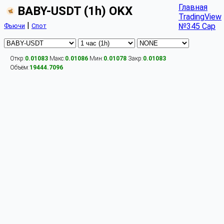
Главная
BABY-USDT (1h) OKX
TradingView
|
№345 Cap
Фьючи
Спот
Откр:
0.01083
Макс:
0.01086
Мин:
0.01078
Закр:
0.01083
Объём:
19444.7096