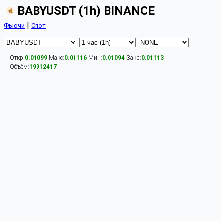
BABYUSDT (1h) BINANCE
|
Фьючи
Спот
Откр:
0.01099
Макс:
0.01116
Мин:
0.01094
Закр:
0.01113
Объём:
19912417