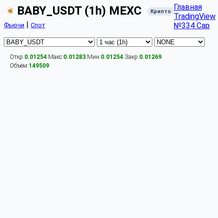
Главная
BABY_USDT (1h) MEXC
Крипто
TradingView
|
№334 Cap
Фьючи
Спот
Откр:
0.01254
Макс:
0.01283
Мин:
0.01254
Закр:
0.01269
Объём:
149509