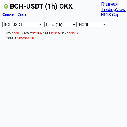
Главная
BCH-USDT (1h) OKX
TradingView
|
№18 Cap
Фьючи
Спот
Откр:
213.2
Макс:
213.5
Мин:
212.5
Закр:
212.7
Объём:
185288.19