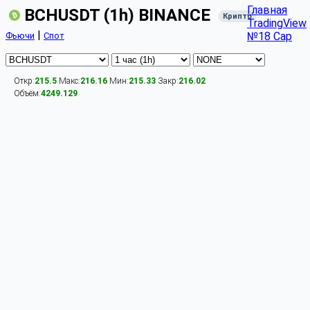
Главная
BCHUSDT (1h) BINANCE
Крипто
TradingView
|
№18 Cap
Фьючи
Спот
Откр:
215.5
Макс:
216.16
Мин:
215.33
Закр:
216.02
Объём:
4249.129