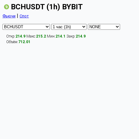
BCHUSDT (1h) BYBIT
|
Фьючи
Спот
Откр:
214.9
Макс:
215.2
Мин:
214.1
Закр:
214.9
Объём:
712.01