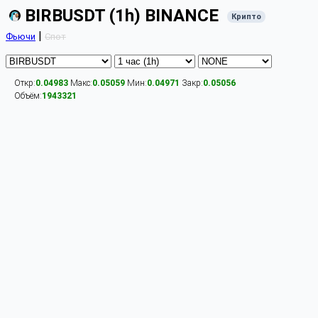
BIRBUSDT (1h) BINANCE
Крипто
|
Фьючи
Спот
Откр:
0.04983
Макс:
0.05059
Мин:
0.04971
Закр:
0.05056
Объём:
1943321