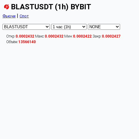
BLASTUSDT (1h) BYBIT
|
Фьючи
Спот
Откр:
0.0002432
Макс:
0.0002432
Мин:
0.0002422
Закр:
0.0002427
Объём:
13566140