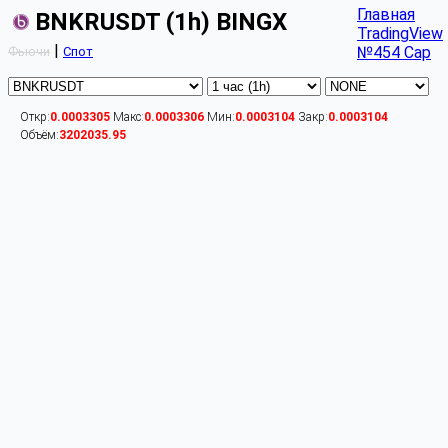
Главная
BNKRUSDT (1h) BINGX
TradingView
|
№454 Cap
Фьючи
Спот
Откр:
0.0003305
Макс:
0.0003306
Мин:
0.0003104
Закр:
0.0003104
Объём:
3202035.95