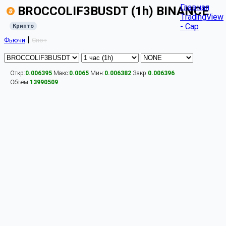
Главная
BROCCOLIF3BUSDT (1h) BINANCE
TradingView
- Cap
Крипто
|
Фьючи
Спот
Откр:
0.006395
Макс:
0.0065
Мин:
0.006382
Закр:
0.006396
Объём:
13990509