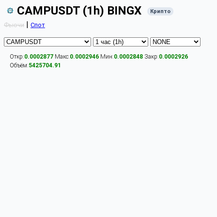
CAMPUSDT (1h) BINGX
Крипто
|
Фьючи
Спот
Откр:
0.0002877
Макс:
0.0002946
Мин:
0.0002848
Закр:
0.0002926
Объём:
5425704.91