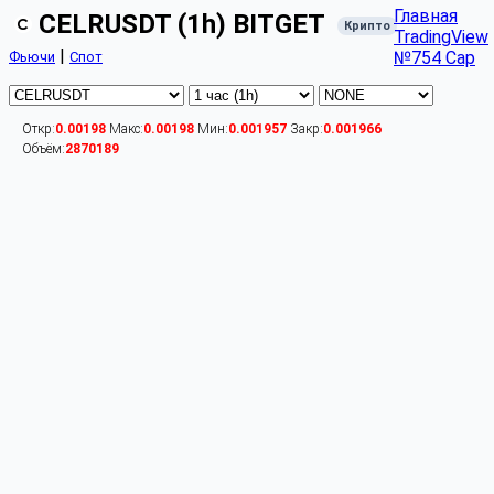
Главная
CELRUSDT (1h) BITGET
Крипто
TradingView
|
№754 Cap
Фьючи
Спот
Откр:
0.00198
Макс:
0.00198
Мин:
0.001957
Закр:
0.001966
Объём:
2870189