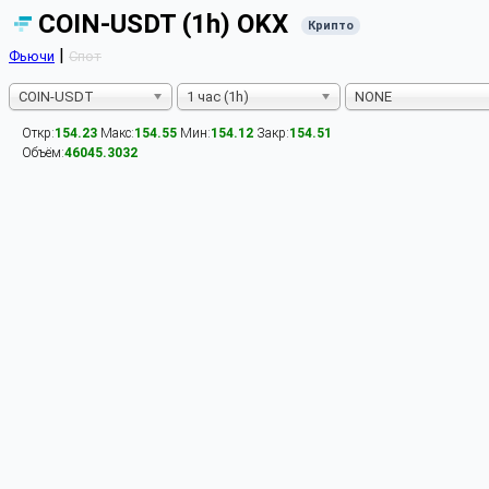
COIN-USDT (1h) OKX
Крипто
|
Фьючи
Спот
COIN-USDT
1 час (1h)
NONE
Откр:
154.23
Макс:
154.55
Мин:
154.12
Закр:
154.51
Объём:
46045.3032