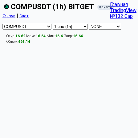
Главная
COMPUSDT (1h) BITGET
Крипто
TradingView
|
№132 Cap
Фьючи
Спот
Откр:
16.62
Макс:
16.64
Мин:
16.6
Закр:
16.64
Объём:
461.14