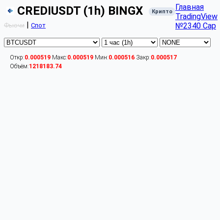
Главная
CREDIUSDT (1h) BINGX
Крипто
TradingView
|
№2340 Cap
Фьючи
Спот
Откр:
0.000519
Макс:
0.000519
Мин:
0.000516
Закр:
0.000517
Объём:
1218183.74