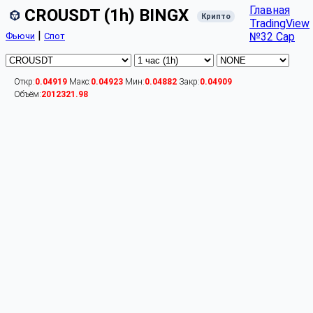
Главная
CROUSDT (1h) BINGX
Крипто
TradingView
|
№32 Cap
Фьючи
Спот
Откр:
0.04919
Макс:
0.04923
Мин:
0.04882
Закр:
0.04909
Объём:
2012321.98