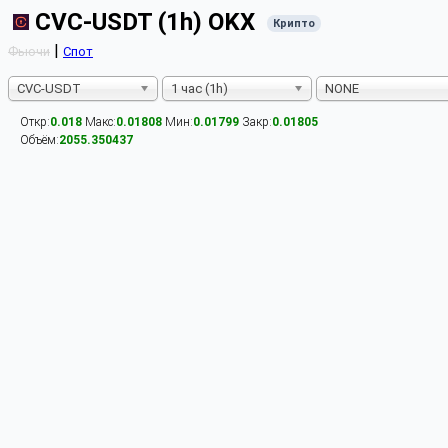
CVC-USDT (1h) OKX
Крипто
|
Фьючи
Спот
CVC-USDT
1 час (1h)
NONE
Откр:
0.018
Макс:
0.01808
Мин:
0.01799
Закр:
0.01805
Объём:
2055.350437