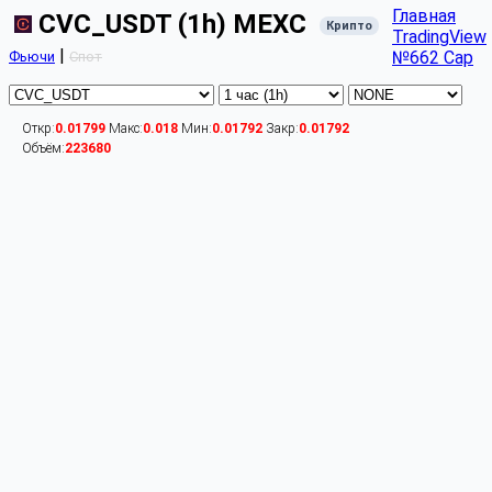
Главная
CVC_USDT (1h) MEXC
Крипто
TradingView
|
№662 Cap
Фьючи
Спот
Откр:
0.01799
Макс:
0.018
Мин:
0.01792
Закр:
0.01792
Объём:
223680