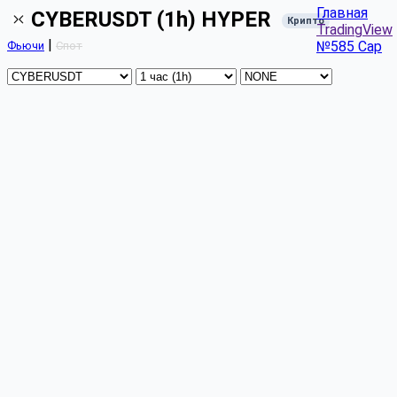
Главная
CYBERUSDT (1h) HYPER
Крипто
TradingView
|
№585 Cap
Фьючи
Спот