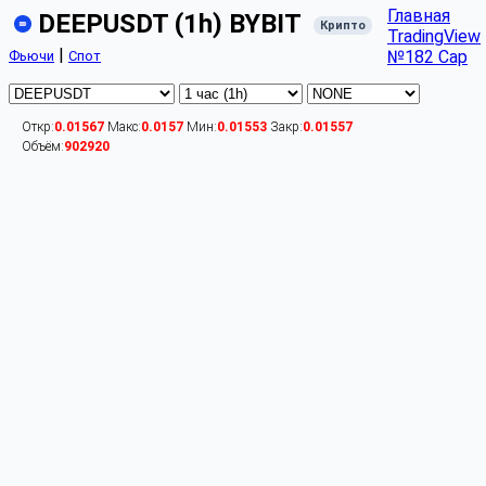
Главная
DEEPUSDT (1h) BYBIT
Крипто
TradingView
|
№182 Cap
Фьючи
Спот
Откр:
0.01567
Макс:
0.0157
Мин:
0.01553
Закр:
0.01557
Объём:
902920