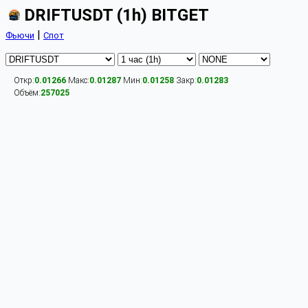
DRIFTUSDT (1h) BITGET
|
Фьючи
Спот
Откр:
0.01266
Макс:
0.01287
Мин:
0.01258
Закр:
0.01283
Объём:
257025