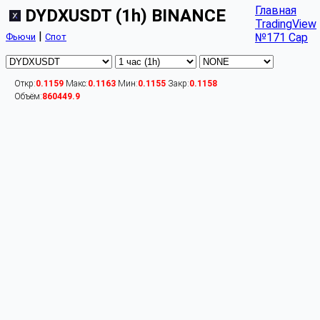
Главная
DYDXUSDT (1h) BINANCE
TradingView
|
№171 Cap
Фьючи
Спот
Откр:
0.1159
Макс:
0.1163
Мин:
0.1155
Закр:
0.1158
Объём:
860449.9