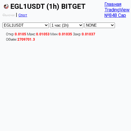
Главная
EGL1USDT (1h) BITGET
TradingView
|
№848 Cap
Фьючи
Спот
Откр:
0.0105
Макс:
0.01053
Мин:
0.01035
Закр:
0.01037
Объём:
2709701.3