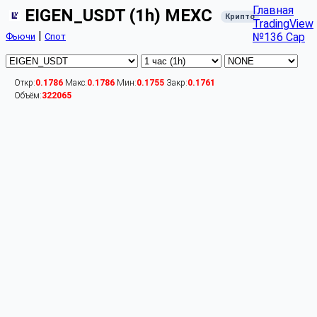
Главная
EIGEN_USDT (1h) MEXC
Крипто
TradingView
|
№136 Cap
Фьючи
Спот
Откр:
0.1786
Макс:
0.1786
Мин:
0.1755
Закр:
0.1761
Объём:
322065