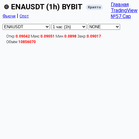
Главная
ENAUSDT (1h) BYBIT
Крипто
TradingView
|
№57 Cap
Фьючи
Спот
Откр:
0.09042
Макс:
0.09051
Мин:
0.0898
Закр:
0.09017
Объём:
10856070