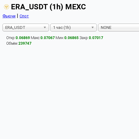
ERA_USDT (1h) MEXC
|
Фьючи
Спот
ERA_USDT
1 час (1h)
NONE
Откр:
0.06869
Макс:
0.07067
Мин:
0.06865
Закр:
0.07017
Объём:
239747