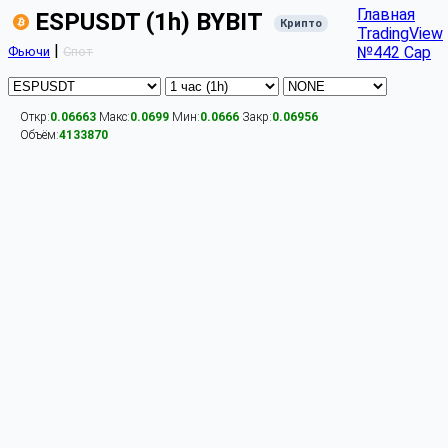
Главная
ESPUSDT (1h) BYBIT
Крипто
TradingView
|
№442 Cap
Фьючи
Спот
Откр:
0.06663
Макс:
0.0699
Мин:
0.0666
Закр:
0.06956
Объём:
4133870