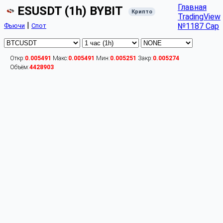
Главная
ESUSDT (1h) BYBIT
Крипто
TradingView
|
№1187 Cap
Фьючи
Спот
Откр:
0.005491
Макс:
0.005491
Мин:
0.005251
Закр:
0.005274
Объём:
4428903