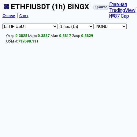
Главная
ETHFIUSDT (1h) BINGX
Крипто
TradingView
|
№87 Cap
Фьючи
Спот
Откр:
0.3828
Макс:
0.3837
Мин:
0.3817
Закр:
0.3829
Объём:
719590.111