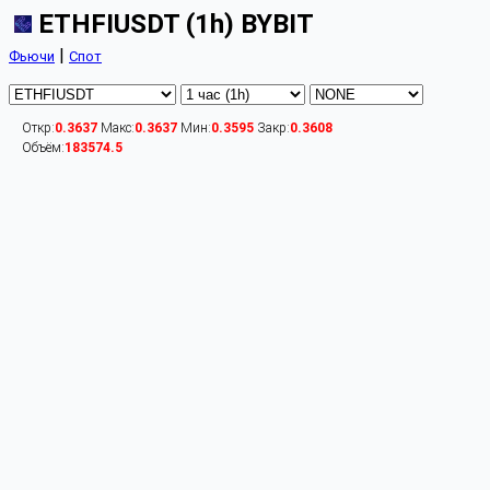
ETHFIUSDT (1h) BYBIT
|
Фьючи
Спот
Откр:
0.3637
Макс:
0.3637
Мин:
0.3595
Закр:
0.3608
Объём:
183574.5