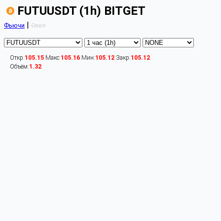
FUTUUSDT (1h) BITGET
|
Фьючи
Спот
Откр:
105.15
Макс:
105.16
Мин:
105.12
Закр:
105.12
Объём:
1.32