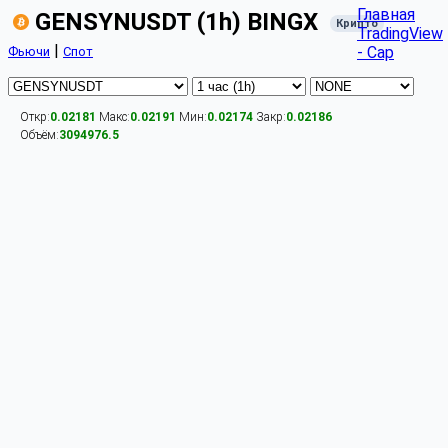
Главная
GENSYNUSDT (1h) BINGX
Крипто
TradingView
|
- Cap
Фьючи
Спот
Откр:
0.02181
Макс:
0.02191
Мин:
0.02174
Закр:
0.02186
Объём:
3094976.5