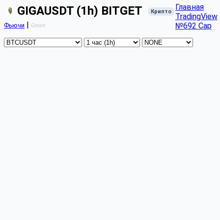
Главная
GIGAUSDT (1h) BITGET
Крипто
TradingView
|
№692 Cap
Фьючи
Спот