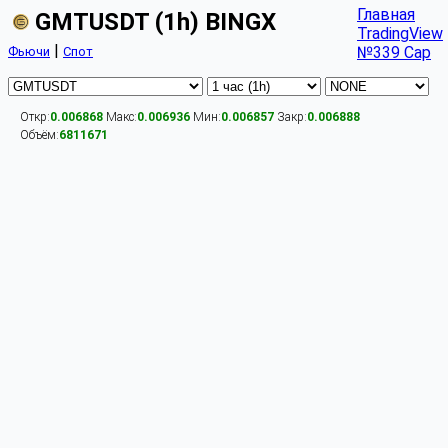
Главная
GMTUSDT (1h) BINGX
TradingView
|
№339 Cap
Фьючи
Спот
Откр:
0.006868
Макс:
0.006936
Мин:
0.006857
Закр:
0.006888
Объём:
6811671