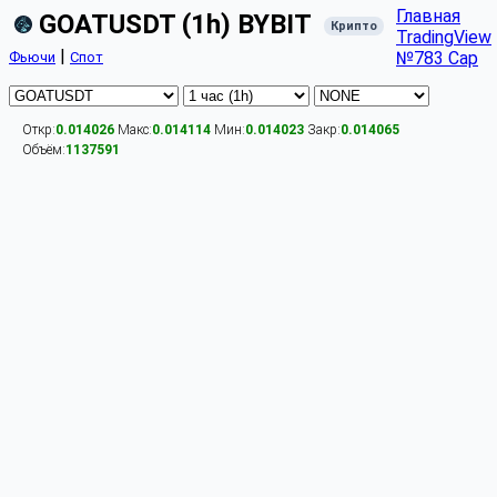
Главная
GOATUSDT (1h) BYBIT
Крипто
TradingView
|
№783 Cap
Фьючи
Спот
Откр:
0.014026
Макс:
0.014114
Мин:
0.014023
Закр:
0.014065
Объём:
1137591