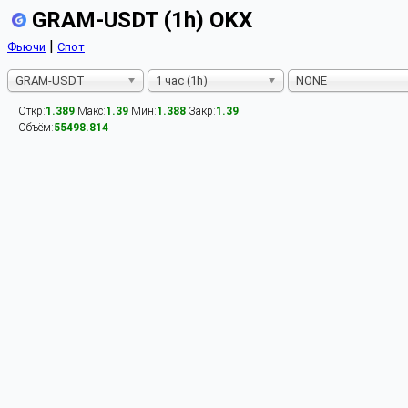
GRAM-USDT (1h) OKX
|
Фьючи
Спот
GRAM-USDT
1 час (1h)
NONE
Откр:
1.389
Макс:
1.39
Мин:
1.388
Закр:
1.39
Объём:
55498.814